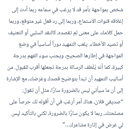
شخص بمواجهة بأمر قد لا يرغب في سماعه ربما أدت إلى
إغلاقه قنوات الاستماع، وربما إلى رد فعل غير متوقع، وربما
حمل كلامك على معنى لم تقصده، كالنقد السلبي أو التعنيف
أو تصيد الأخطاء. يلعب التمهيد دوراً أساسياً في وضع
المواجهة في إطارها الصحيح، ويجنب سوء الفهم بدرجة
كبيرة، كما أنه يُلَطف الرسالة بدرجة تجعلها أقرب للقبول. من
أساليب التمهيد أن تبدأ بتوضيح قصدك وغرضك، مع الإشارة
إلى أن ما سيأتي ليس بالضرورة سارًّا، مثل أن تقول:
“صديقي فلان، هناك أمر أرغب في أن أقوله لك حرصاً على
مصلحتك، ربما لا يكون سارًّا بالضرورة، لكني بالتأكيد ليس
لي غرض في إثارة مشاعرك…”