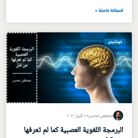
المقالة كاملة »
كوتشينج
مصطفى محسن
•
١١ أبريل ٢٠٢٢
البرمجة اللغوية العصبية كما لم تعرفها