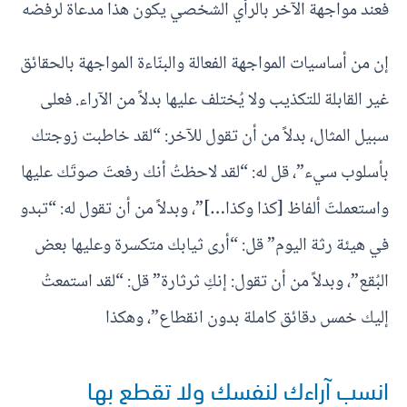
فعند مواجهة الآخر بالرأي الشخصي يكون هذا مدعاة لرفضه
إن من أساسيات المواجهة الفعالة والبنّاءة المواجهة بالحقائق
غير القابلة للتكذيب ولا يُختلف عليها بدلاً من الآراء. فعلى
سبيل المثال، بدلاً من أن تقول للآخر: “لقد خاطبت زوجتك
بأسلوب سيء”، قل له: “لقد لاحظتُ أنك رفعتَ صوتَك عليها
واستعملتَ ألفاظ [كذا وكذا…]”، وبدلاً من أن تقول له: “تبدو
في هيئة رثة اليوم” قل: “أرى ثيابك متكسرة وعليها بعض
البُقع”، وبدلاً من أن تقول: إنكِ ثرثارة” قل: “لقد استمعتُ
إليك خمس دقائق كاملة بدون انقطاع”، وهكذا
انسب آراءك لنفسك ولا تقطع بها