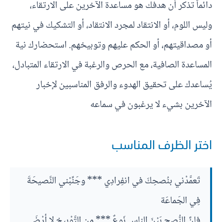
دائماً تذكر أن هدفك هو مساعدة الآخرين على الارتقاء،
وليس اللوم، أو الانتقاد لمجرد الانتقاد، أو التشكيك في نيتهم
أو مصداقيتهم، أو الحكم عليهم وتوبيخهم. استحضارك نية
المساعدة الصافية، مع الحرص والرغبة في الارتقاء المتبادل،
يُساعدك على تحقيق الهدوء والرفق المناسبين لإخبار
الآخرين بشيء لا يرغبون في سماعه
اختر الظرف المناسب
تَعمَّدْني بنُصحِكَ في انفِرادِي *** وجَنِّبْني النَّصيحَةَ
فِي الجَماعَة
فإنَّ النُّصح بَيْنَ الناسِ نَوعٌ *** مِن التَّوْبيخ لا أرْضَى