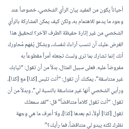
أحياناً يكون من المفيد بيان الرأي الشخصي، خصوصاً عند
وجود ما يدعو للاهتمام به، ولكن كيف يمكن المشاركة بالرأي
الشخصي من غير إثارة حفيظة الطرف الآخر؟ لتحقيق هذا
الغرض عليك أن تنسب آراءك لنفسك، وبشكل يُفهم مُحاورك
أنك إنما تشارك بما ترى ولستَ تجعله أمراً مقطوعاً به
مفروضاً عليه. فعلى سبيل المثال، بدلاً من أن تقول: “ثيابك
غير متناسقة”، يمكنك أن تقول: “أنت تلبس [كذا] مع [كذا]،
ورأيي الشخصي أنها غير متناسقة بالنسبة لي”، وبدلاً من أن
تقول: “أنت تقول كلاماً متناقضاً” قل: “لقد سمعتُك
تقول [كذا] أولاً، ثم بعدها [كذا]، ولا أعرف ما هي وجهة
نظرك لكنه يبدو لي متناقضاً، فما رأيك؟”