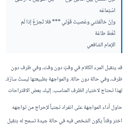
اسْتِماعَه
وإنْ خالَفتَني وعَصيتَ قَوْلي *** فلا تَجزعْ إذا لَم
تُعْطَ طاعَة
الإمام الشافعي
قد يتقبل المرء الكلام في وقتٍ دون وقت، وفي ظرف دون
ظرف، وفي حالة دون حالة. والمواجهة بطبيعتها ليستْ سارّة،
لهذا تحتاج لاختيار الظرف المناسب. إليك بعض الاقتراحات
حاول أداء المواجهة على انفراد تجنباً لإحراج من تواجهه
اختر وقتاً يكون الشخص فيه في حالة جيدة تسمح له بتقبل