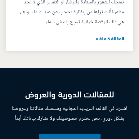
تمنحك الشعور بالسعادة والرضا، أو التقدير الذي لا تجد
مثله، فأنت تراها من بنظارة تحجب عن عينيك ما سواها،
هي تلك الرقصة خيالية تسبح بك في سماء
المقالة كاملة »
للمقالات الدورية والعروض
اشترك في القائمة البريدية المجانية وستصلك مقالاتنا وعروضنا
بشكل دوري. نحن نحترم خصوصيتك ولا نشارك بياناتك أبداً