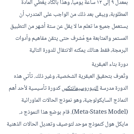
بمعدل ٩ إلى ١٢ ساعة يومياً، وهذا بالكاد يغطي المادة
المطلوبة، ويبقى بعد ذلك من الواجب على المتدرب أن
يستعمل جميع ما تعلم ما لا يقل عن ستة أشهر من التطبيق
المستمر والمتابعة مع مُشرِف حتى يتقن مفاهيم وأدوات
البرمجة، فقط هنالك يمكنه الانتقال للدورة التالية
دورة بناء العبقرية
وتُعرف بتحقيق العبقرية الشخصية، وغير ذلك. تأتي هذه
الدورة مدرسة
النيوروسيمانتكس
كدورة تأسيسية لأحد أهم
النماذج السايكولوجية، وهو نموذج الحالات الماورائية
(Meta-States Model). قام بوضع هذا النموذج د.
مايكل هول كنموذج موحد لتوصيف وتعديل الحالات الذهنية