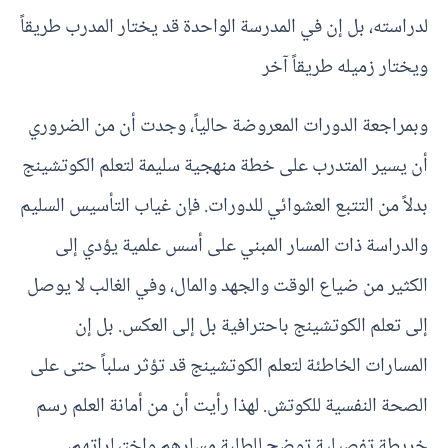
لدراسته، بل إن في المدرسة الواحدة قد يختار المدرب طريقاً
ويختار زميله طريقاً آخر
وبمراجعة الدورات المعروضة حالياً، وجدت أن من الضروري
أن يسير المتدرب على خطة منهجية سليمة لتعلم الكوتشينج
بدلاً من التتبع العشوائي للدورات. فإن غياب التأسيس السليم
والدراسة ذات المسار المبني على أسس علمية يؤدي إلى
الكثير من ضياع الوقت والجهد والمال، وفي الغالب لا يوصل
إلى تعلم الكوتشينج باحترافية بل إلى العكس. بل إن
المسارات الخاطئة لتعلم الكوتشينج قد تؤثر سلباً حتى على
الصحة النفسية للكوتش. لهذا رأيت أن من أمانة العلم رسم
خريطة تفصيلية توضح للطلبة مسارهم واختياراتهم،