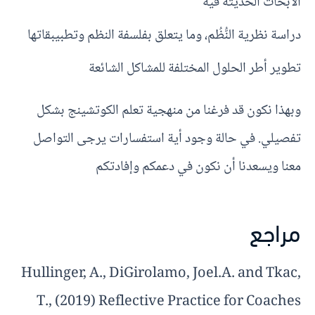
الأبحاث الحديثة فيه
دراسة نظرية النُّظُم، وما يتعلق بفلسفة النظم وتطبيبقاتها
تطوير أطر الحلول المختلفة للمشاكل الشائعة
وبهذا نكون قد فرغنا من منهجية تعلم الكوتشينج بشكل
تفصيلي. في حالة وجود أية استفسارات يرجى التواصل
معنا ويسعدنا أن نكون في دعمكم وإفادتكم
مراجع
Hullinger, A., DiGirolamo, Joel.A. and Tkac,
T., (2019) Reflective Practice for Coaches