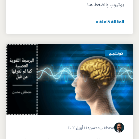
يوتيوب بالضغط هنا
المقالة كاملة »
كوتشينج
مصطفى محسن
•
١١ أبريل ٢٠٢٢