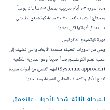
مدة الدورة ٣-٤ أيام تدريبية بمعدل ٥-٨ ساعات يومياً.
ويحتاج المتدرب لنحو ٢٠-٣٠ ساعة كوتشينج تطبيقي
باستعمال أدواتها لكي يتقنها
دورة كوتشينج الماتركيس
وهي من الدورات العميقة متعددة الأبعاد، والتي تضيف إلى
عملية تعلم الكوتشينج بعداً جديداً وهو المقاربة النُّظُمية
(Systemic approach) لفهم النفس، مع أدوات مفيدة
لتتبع الأطر واكتشاف المعاني العميقة ومعالجتها
المرحلة الثالثة: شحذ الأدوات والتعمق