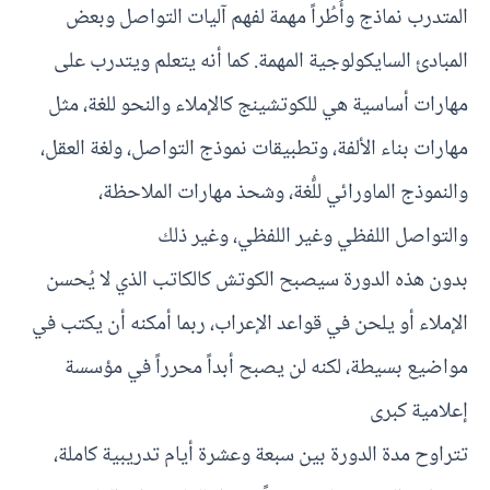
المتدرب نماذج وأُطُراً مهمة لفهم آليات التواصل وبعض
المبادئ السايكولوجية المهمة. كما أنه يتعلم ويتدرب على
مهارات أساسية هي للكوتشينج كالإملاء والنحو للغة، مثل
مهارات بناء الألفة، وتطبيقات نموذج التواصل، ولغة العقل،
والنموذج الماورائي للُّغة، وشحذ مهارات الملاحظة،
والتواصل اللفظي وغير اللفظي، وغير ذلك
بدون هذه الدورة سيصبح الكوتش كالكاتب الذي لا يُحسن
الإملاء أو يلحن في قواعد الإعراب، ربما أمكنه أن يكتب في
مواضيع بسيطة، لكنه لن يصبح أبداً محرراً في مؤسسة
إعلامية كبرى
تتراوح مدة الدورة بين سبعة وعشرة أيام تدريبية كاملة،