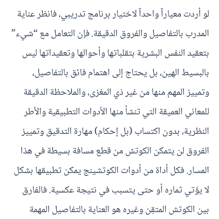
لو أردت معياراً واحداً لاختيار برنامج تدريبي، فانظر عناية
المدرب بالتفاصيل والفروق الدقيقة. فإن التعامل مع “شيء”
بتعقيد النفس البشرية بتقلباتها وأحوالها وتعقيداتها ليس
بالبسيط الهين، بل يحتاج إلى اهتمام فائق بالتفاصيل،
وتمييز المهم منها من غير ذي المغزى، والملاحظة الدقيقة
للمعاني العميقة التي تنشأ منها الأدوات التطبيقية والأطر
النظرية، بدون اكتساب (بل إحكام) مهارة التدقيق وتمييز
الفروق لن يتمكن الكوتش من قطع مسافة بسيطة في هذا
المسار. فكل أداة من أدوات الكوتشينج يمكن تطبيقها بشكل
لا يؤتي ثماره أو حتى يتسبب في نتيجة عكسية. فالفارق
بين الكوتش المتقِن وغيره هو العناية بالتفاصيل المهمة