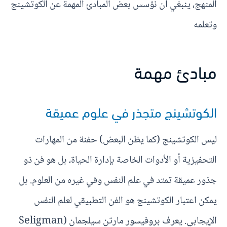
المنهج، ينبغي أن نؤسس بعض المبادئ المهمة عن الكوتشينج
وتعلمه
مبادئ مهمة
الكوتشينج متجذر في علوم عميقة
ليس الكوتشينج (كما يظن البعض) حفنة من المهارات
التحفيزية أو الأدوات الخاصة بإدارة الحياة، بل هو فن ذو
جذور عميقة تمتد في علم النفس وفي غيره من العلوم. بل
يمكن اعتبار الكوتشينج هو الفن التطبيقي لعلم النفس
الإيجابي. يعرف بروفيسور مارتن سيلجمان (Seligman