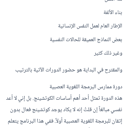
بناء الألفة
الإطار العام لعمل النفس الإنسانية
بعض النماذج العميقة للحالات النفسية
وغير ذلك كثير
والمقترح في البداية هو حضور الدورات الآتية بالترتيب
دورة ممارس البرمجة اللغوية العصبية
هذه الدورة تمثل أحد أهم أساسات الكوتشينج. بل إني لا أعد
نفسي مبالغاً إن قلتُ إنه لا يكاد يوجد كوتشينج فعال بدون
إتقان للبرمجة اللغوية العصبية أولاً. ففي هذا البرنامج يتعلم