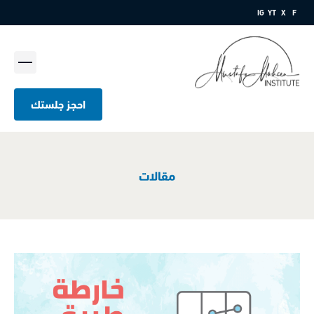
IG
YT
X
F
القائمة
احجز جلستك
مقالات