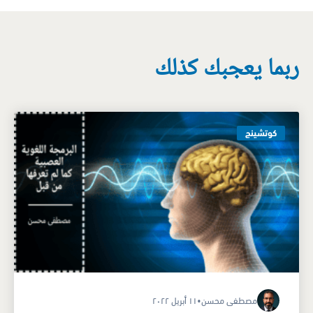
ربما يعجبك كذلك
كوتشينج
مصطفى محسن
•
١١ أبريل ٢٠٢٢