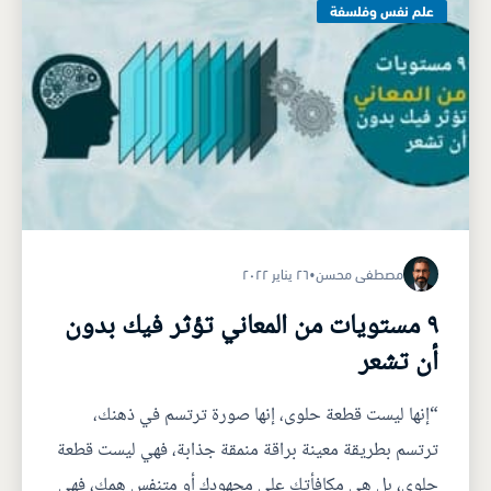
علم نفس وفلسفة
مصطفى محسن
•
٢٦ يناير ٢٠٢٢
٩ مستويات من المعاني تؤثر فيك بدون
أن تشعر
“إنها ليست قطعة حلوى، إنها صورة ترتسم في ذهنك،
ترتسم بطريقة معينة براقة منمقة جذابة، فهي ليست قطعة
حلوى، بل هي مكافأتك على مجهودك أو متنفس همك، فهي