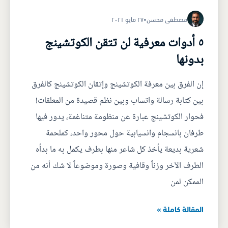
مصطفى محسن
•
٢٧ مايو ٢٠٢١
٥ أدوات معرفية لن تتقن الكوتشينج
بدونها
إن الفرق بين معرفة الكوتشينج وإتقان الكوتشينج كالفرق
بين كتابة رسالة واتساب وبين نظم قصيدة من المعلقات!
فحوار الكوتشينج عبارة عن منظومة متناغمة، يدور فيها
طرفان بانسجام وانسيابية حول محور واحد، كملحمة
شعرية بديعة يأخذ كل شاعر منها بطرف يكمل به ما بدأه
الطرف الآخر وزناً وقافية وصورة وموضوعاً لا شك أنه من
الممكن لمن
المقالة كاملة »